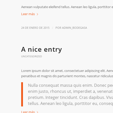
Aenean vulputate eleifend tellus. Aenean leo ligula, porttitor 
Leer más
/
24 DE ENERO DE 2015
POR
ADMIN_BODEGASA
A nice entry
UNCATEGORIZED
Lorem ipsum dolor sit amet, consectetuer adipiscing elit. A
penatibus et magnis dis parturient montes, nascetur ridiculus
Nulla consequat massa quis enim. Donec pede j
enim justo, rhoncus ut, imperdiet a, venenati
pretium. Integer tincidunt. Cras dapibus. V
tellus. Aenean leo ligula, porttitor eu, conseq
Leer más