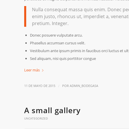
Nulla consequat massa quis enim. Donec pede j
enim justo, rhoncus ut, imperdiet a, venenati
pretium. Integer.
Donec posuere vulputate arcu.
Phasellus accumsan cursus velit.
Vestibulum ante ipsum primis in faucibus orci luctus et ult
Sed aliquam, nisi quis porttitor congue
Leer más
/
11 DE MAYO DE 2015
POR
ADMIN_BODEGASA
A small gallery
UNCATEGORIZED