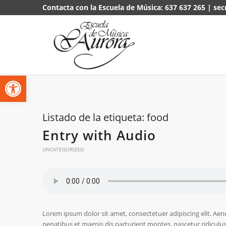
Contacta con la Escuela de Música:
637 637 265
|
sec
Abrir barra de herramientas
Listado de la etiqueta:
food
Entry with Audio
UNCATEGORIZED
Lorem ipsum dolor sit amet, consectetuer adipiscing elit. A
penatibus et magnis dis parturient montes, nascetur ridiculus