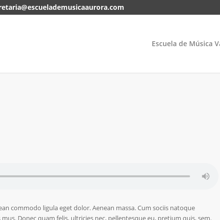
retaria@escuelademusicaaurora.com
Escuela de Música V
enean commodo ligula eget dolor. Aenean massa. Cum sociis natoque
 mus. Donec quam felis, ultricies nec, pellentesque eu, pretium quis, sem.