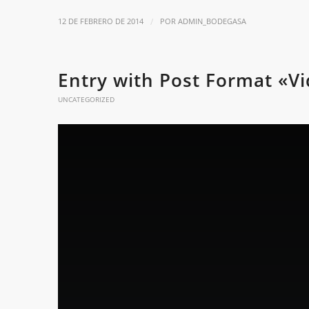
/
12 DE FEBRERO DE 2014
POR
ADMIN_BODEGASA
Entry with Post Format «V
UNCATEGORIZED